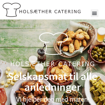
Selskapsmat til alle
anledninger
Vi hjelper deg med maten!